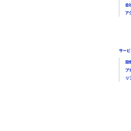
会
ア
サービ
設
プ
リ